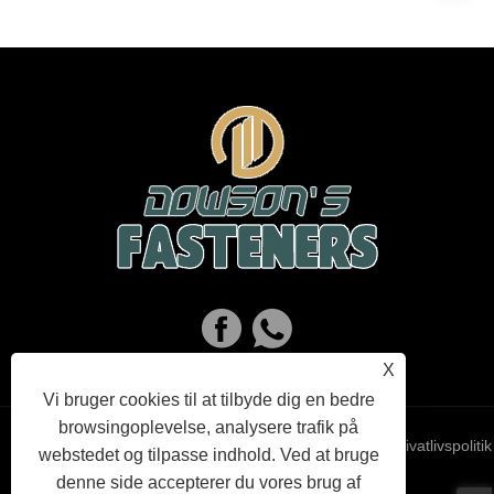
X
Vi bruger cookies til at tilbyde dig en bedre
browsingoplevelse, analysere trafik på
Links
Sitemap
RSS
XML
Privatlivspolitik
webstedet og tilpasse indhold. Ved at bruge
denne side accepterer du vores brug af