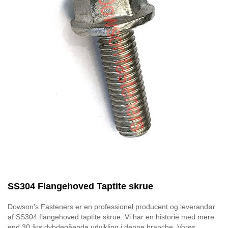
SS304 Flangehoved Taptite skrue
Dowson's Fasteners er en professionel producent og leverandør
af SS304 flangehoved taptite skrue. Vi har en historie med mere
end 30 års dybdegående udvikling i denne branche. Vores