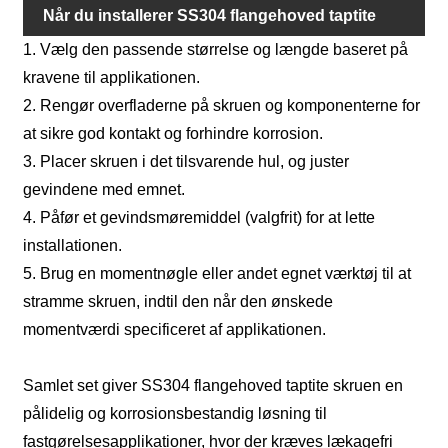
Når du installerer SS304 flangehoved taptite
1. Vælg den passende størrelse og længde baseret på
skruen, skal du følge nedenstående trin:
kravene til applikationen.
2. Rengør overfladerne på skruen og komponenterne for
at sikre god kontakt og forhindre korrosion.
3. Placer skruen i det tilsvarende hul, og juster
gevindene med emnet.
4. Påfør et gevindsmøremiddel (valgfrit) for at lette
installationen.
5. Brug en momentnøgle eller andet egnet værktøj til at
stramme skruen, indtil den når den ønskede
momentværdi specificeret af applikationen.
Samlet set giver SS304 flangehoved taptite skruen en
pålidelig og korrosionsbestandig løsning til
fastgørelsesapplikationer, hvor der kræves lækagefri