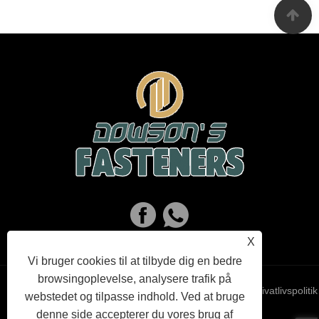
X
Vi bruger cookies til at tilbyde dig en bedre
browsingoplevelse, analysere trafik på
Links
Sitemap
RSS
XML
Privatlivspolitik
webstedet og tilpasse indhold. Ved at bruge
denne side accepterer du vores brug af