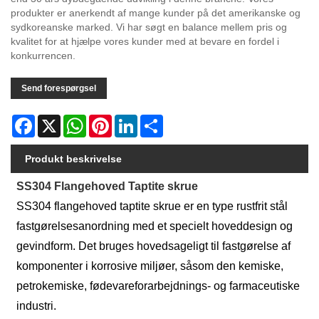
produkter er anerkendt af mange kunder på det amerikanske og
sydkoreanske marked. Vi har søgt en balance mellem pris og
kvalitet for at hjælpe vores kunder med at bevare en fordel i
konkurrencen.
Send forespørgsel
Facebook
X
WhatsApp
Pinterest
LinkedIn
Share
Produkt beskrivelse
SS304 Flangehoved Taptite skrue
SS304 flangehoved taptite skrue er en type rustfrit stål
fastgørelsesanordning med et specielt hoveddesign og
gevindform. Det bruges hovedsageligt til fastgørelse af
komponenter i korrosive miljøer, såsom den kemiske,
petrokemiske, fødevareforarbejdnings- og farmaceutiske
industri.