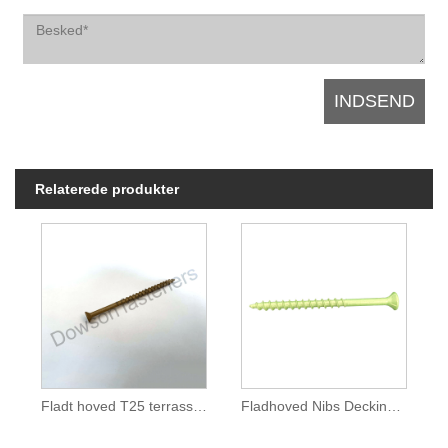
Relaterede produkter
Fladt hoved T25 terrasseskrue Ruspert Tan-lignende farve
Fladhoved Nibs Decking Skrue