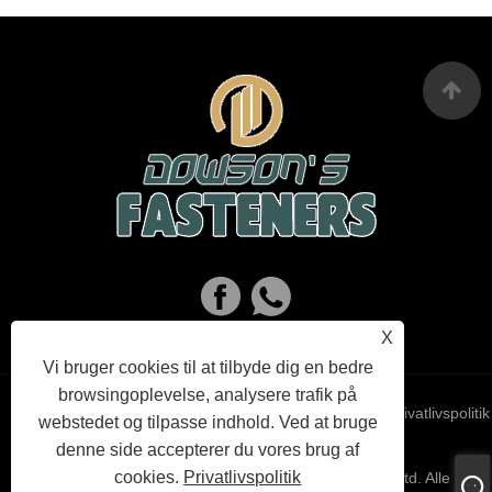
X
Vi bruger cookies til at tilbyde dig en bedre
browsingoplevelse, analysere trafik på
Links
Sitemap
RSS
XML
Privatlivspolitik
webstedet og tilpasse indhold. Ved at bruge
denne side accepterer du vores brug af
cookies.
Privatlivspolitik
Copyright © 2023 Haiyan Dowson's Fasteners Co,.Ltd. Alle