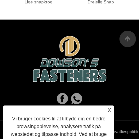
Lige snapkrog
Drejelig Snap
X
Vi bruger cookies til at tilbyde dig en bedre
browsingoplevelse, analysere trafik på
Links
Sitemap
RSS
XML
Privatlivspolitik
webstedet og tilpasse indhold. Ved at bruge