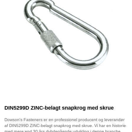
DIN5299D ZINC-belagt snapkrog med skrue
Dowson's Fasteners er en professionel producent og leverandør
af DIN5299D ZINC-belagt snapkrog med skrue. Vi har en historie
med mere end 30 års dybdegående udvikling i denne branche.